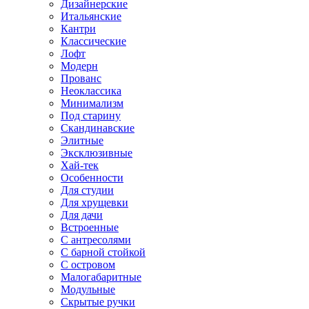
Дизайнерские
Итальянские
Кантри
Классические
Лофт
Модерн
Прованс
Неоклассика
Минимализм
Под старину
Скандинавские
Элитные
Эксклюзивные
Хай-тек
Особенности
Для студии
Для хрущевки
Для дачи
Встроенные
С антресолями
С барной стойкой
С островом
Малогабаритные
Модульные
Скрытые ручки