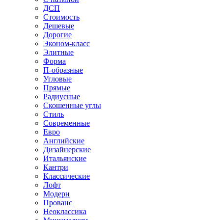
ДСП
Стоимость
Дешевые
Дорогие
Эконом-класс
Элитные
Форма
П-образные
Угловые
Прямые
Радиусные
Скошенные углы
Стиль
Современные
Евро
Английские
Дизайнерские
Итальянские
Кантри
Классические
Лофт
Модерн
Прованс
Неоклассика