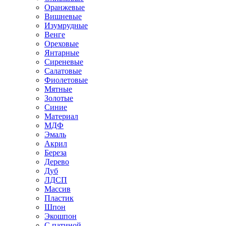
Оранжевые
Вишневые
Изумрудные
Венге
Ореховые
Янтарные
Сиреневые
Салатовые
Фиолетовые
Мятные
Золотые
Синие
Материал
МДФ
Эмаль
Акрил
Береза
Дерево
Дуб
ЛДСП
Массив
Пластик
Шпон
Экошпон
С патиной