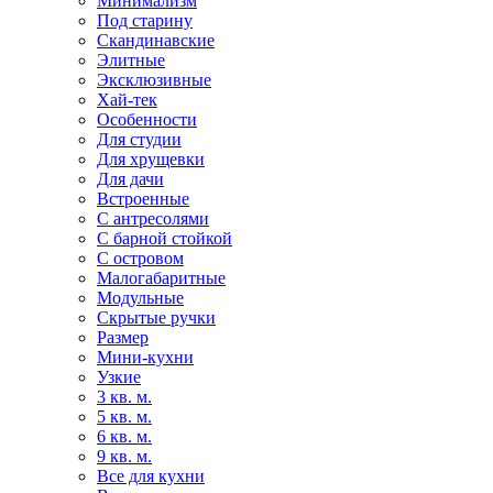
Минимализм
Под старину
Скандинавские
Элитные
Эксклюзивные
Хай-тек
Особенности
Для студии
Для хрущевки
Для дачи
Встроенные
С антресолями
С барной стойкой
С островом
Малогабаритные
Модульные
Скрытые ручки
Размер
Мини-кухни
Узкие
3 кв. м.
5 кв. м.
6 кв. м.
9 кв. м.
Все для кухни