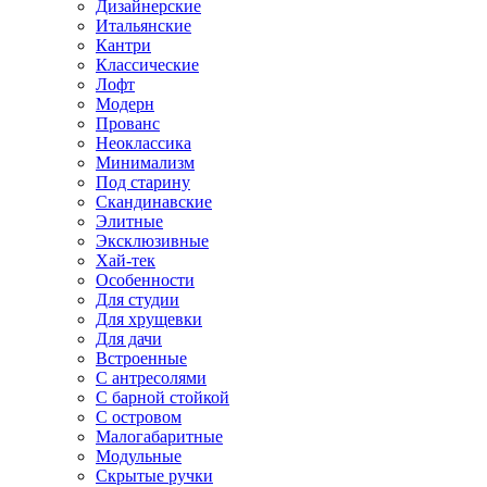
Дизайнерские
Итальянские
Кантри
Классические
Лофт
Модерн
Прованс
Неоклассика
Минимализм
Под старину
Скандинавские
Элитные
Эксклюзивные
Хай-тек
Особенности
Для студии
Для хрущевки
Для дачи
Встроенные
С антресолями
С барной стойкой
С островом
Малогабаритные
Модульные
Скрытые ручки