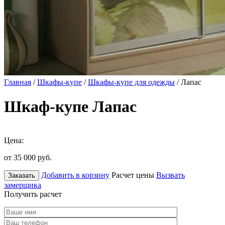
Главная
/
Шкафы-купе
/
Шкафы-купе для одежды
/ Лапас
Шкаф-купе Лапас
Цена:
от 35 000
руб.
Добавить в корзину
Расчет цены
Вызвать
Заказать
замерщика
Получить расчет