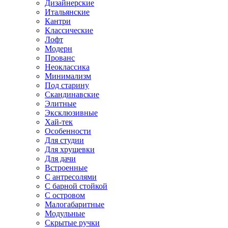
Дизайнерские
Итальянские
Кантри
Классические
Лофт
Модерн
Прованс
Неоклассика
Минимализм
Под старину
Скандинавские
Элитные
Эксклюзивные
Хай-тек
Особенности
Для студии
Для хрущевки
Для дачи
Встроенные
С антресолями
С барной стойкой
С островом
Малогабаритные
Модульные
Скрытые ручки