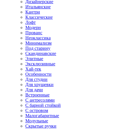
Дизайнерские
Итальянские
Кантри
Классические
Лофт
Модерн
Прованс
Неоклассика
Минимализм
Под старину
Скандинавские
Элитные
Эксклюзивные
Хай-тек
Особенности
Для студии
Для хрущевки
Для дачи
Встроенные
С антресолями
С барной стойкой
С островом
Малогабаритные
Модульные
Скрытые ручки