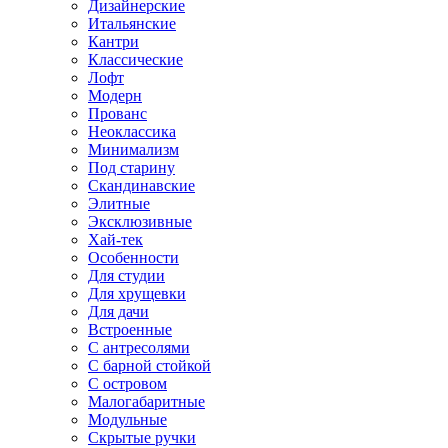
Дизайнерские
Итальянские
Кантри
Классические
Лофт
Модерн
Прованс
Неоклассика
Минимализм
Под старину
Скандинавские
Элитные
Эксклюзивные
Хай-тек
Особенности
Для студии
Для хрущевки
Для дачи
Встроенные
С антресолями
С барной стойкой
С островом
Малогабаритные
Модульные
Скрытые ручки