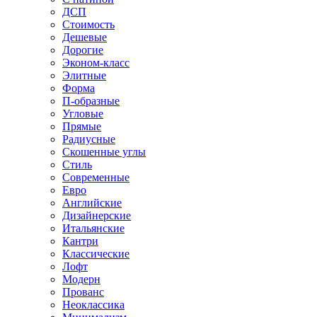
ДСП
Стоимость
Дешевые
Дорогие
Эконом-класс
Элитные
Форма
П-образные
Угловые
Прямые
Радиусные
Скошенные углы
Стиль
Современные
Евро
Английские
Дизайнерские
Итальянские
Кантри
Классические
Лофт
Модерн
Прованс
Неоклассика