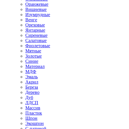
Оранжевые
Вишневые
Изумрудные
Венге
Ореховые
Янтарные
Сиреневые
Салатовые
Фиолетовые
Мятные
Золотые
Синие
Материал
МДФ
Эмаль
Акрил
Береза
Дерево
Дуб
ЛДСП
Массив
Пластик
Шпон
Экошпон
С патиной