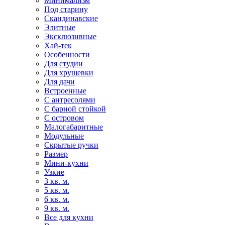
Минимализм
Под старину
Скандинавские
Элитные
Эксклюзивные
Хай-тек
Особенности
Для студии
Для хрущевки
Для дачи
Встроенные
С антресолями
С барной стойкой
С островом
Малогабаритные
Модульные
Скрытые ручки
Размер
Мини-кухни
Узкие
3 кв. м.
5 кв. м.
6 кв. м.
9 кв. м.
Все для кухни