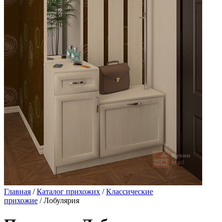
Главная
/
Каталог прихожих
/
Классические
прихожие
/ Лобулярия