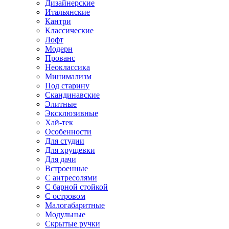
Дизайнерские
Итальянские
Кантри
Классические
Лофт
Модерн
Прованс
Неоклассика
Минимализм
Под старину
Скандинавские
Элитные
Эксклюзивные
Хай-тек
Особенности
Для студии
Для хрущевки
Для дачи
Встроенные
С антресолями
С барной стойкой
С островом
Малогабаритные
Модульные
Скрытые ручки