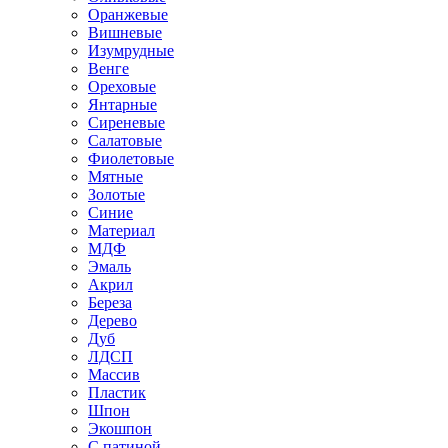
Оранжевые
Вишневые
Изумрудные
Венге
Ореховые
Янтарные
Сиреневые
Салатовые
Фиолетовые
Мятные
Золотые
Синие
Материал
МДФ
Эмаль
Акрил
Береза
Дерево
Дуб
ЛДСП
Массив
Пластик
Шпон
Экошпон
С патиной