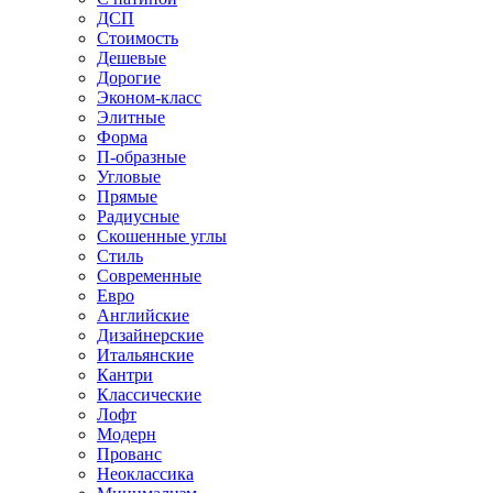
ДСП
Стоимость
Дешевые
Дорогие
Эконом-класс
Элитные
Форма
П-образные
Угловые
Прямые
Радиусные
Скошенные углы
Стиль
Современные
Евро
Английские
Дизайнерские
Итальянские
Кантри
Классические
Лофт
Модерн
Прованс
Неоклассика