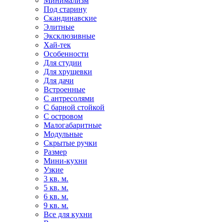
Минимализм
Под старину
Скандинавские
Элитные
Эксклюзивные
Хай-тек
Особенности
Для студии
Для хрущевки
Для дачи
Встроенные
С антресолями
С барной стойкой
С островом
Малогабаритные
Модульные
Скрытые ручки
Размер
Мини-кухни
Узкие
3 кв. м.
5 кв. м.
6 кв. м.
9 кв. м.
Все для кухни