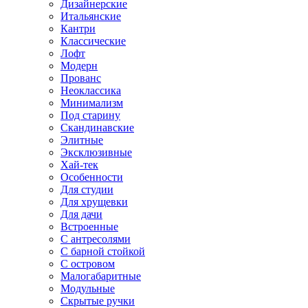
Дизайнерские
Итальянские
Кантри
Классические
Лофт
Модерн
Прованс
Неоклассика
Минимализм
Под старину
Скандинавские
Элитные
Эксклюзивные
Хай-тек
Особенности
Для студии
Для хрущевки
Для дачи
Встроенные
С антресолями
С барной стойкой
С островом
Малогабаритные
Модульные
Скрытые ручки