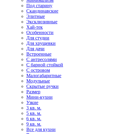
Минимализм
Под старину
Скандинавские
Элитные
Эксклюзивные
Хай-тек
Особенности
Для студии
Для хрущевки
Для дачи
Встроенные
С антресолями
С барной стойкой
С островом
Малогабаритные
Модульные
Скрытые ручки
Размер
Мини-кухни
Узкие
3 кв. м.
5 кв. м.
6 кв. м.
9 кв. м.
Все для кухни