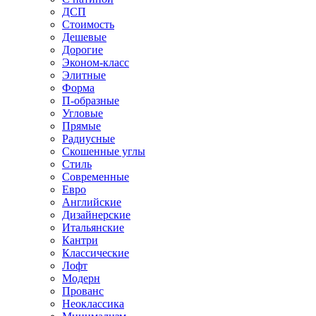
ДСП
Стоимость
Дешевые
Дорогие
Эконом-класс
Элитные
Форма
П-образные
Угловые
Прямые
Радиусные
Скошенные углы
Стиль
Современные
Евро
Английские
Дизайнерские
Итальянские
Кантри
Классические
Лофт
Модерн
Прованс
Неоклассика