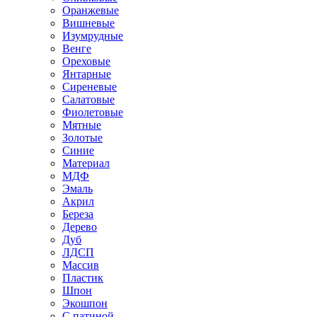
Оранжевые
Вишневые
Изумрудные
Венге
Ореховые
Янтарные
Сиреневые
Салатовые
Фиолетовые
Мятные
Золотые
Синие
Материал
МДФ
Эмаль
Акрил
Береза
Дерево
Дуб
ЛДСП
Массив
Пластик
Шпон
Экошпон
С патиной