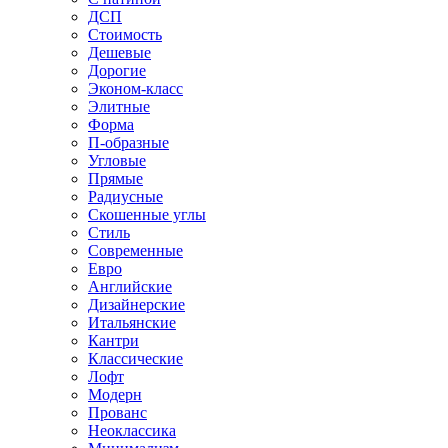
ДСП
Стоимость
Дешевые
Дорогие
Эконом-класс
Элитные
Форма
П-образные
Угловые
Прямые
Радиусные
Скошенные углы
Стиль
Современные
Евро
Английские
Дизайнерские
Итальянские
Кантри
Классические
Лофт
Модерн
Прованс
Неоклассика