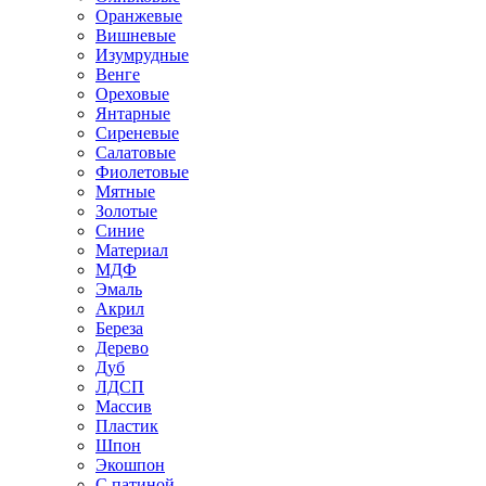
Оранжевые
Вишневые
Изумрудные
Венге
Ореховые
Янтарные
Сиреневые
Салатовые
Фиолетовые
Мятные
Золотые
Синие
Материал
МДФ
Эмаль
Акрил
Береза
Дерево
Дуб
ЛДСП
Массив
Пластик
Шпон
Экошпон
С патиной