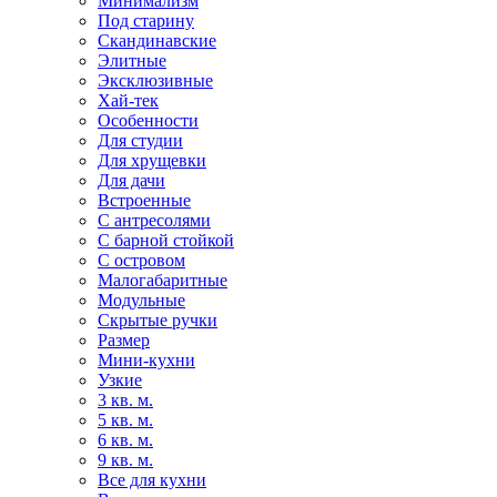
Минимализм
Под старину
Скандинавские
Элитные
Эксклюзивные
Хай-тек
Особенности
Для студии
Для хрущевки
Для дачи
Встроенные
С антресолями
С барной стойкой
С островом
Малогабаритные
Модульные
Скрытые ручки
Размер
Мини-кухни
Узкие
3 кв. м.
5 кв. м.
6 кв. м.
9 кв. м.
Все для кухни