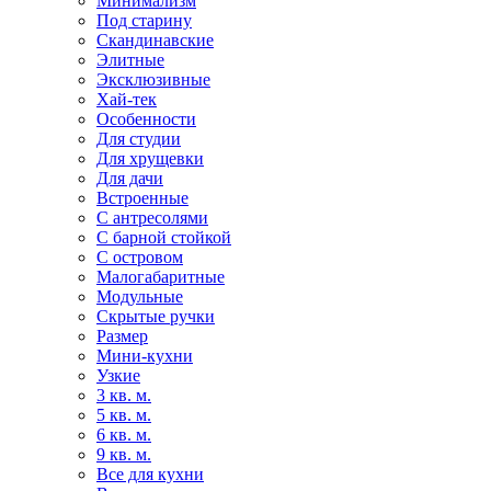
Минимализм
Под старину
Скандинавские
Элитные
Эксклюзивные
Хай-тек
Особенности
Для студии
Для хрущевки
Для дачи
Встроенные
С антресолями
С барной стойкой
С островом
Малогабаритные
Модульные
Скрытые ручки
Размер
Мини-кухни
Узкие
3 кв. м.
5 кв. м.
6 кв. м.
9 кв. м.
Все для кухни