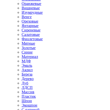
Оранжевые
Вишневые
Изумрудные
Венге
Ореховые
Янтарные
Сиреневые
Салатовые
Фиолетовые
Мятные
Золотые
Синие
Материал
МДФ
Эмаль
Акрил
Береза
Дерево
Дуб
ЛДСП
Массив
Пластик
Шпон
Экошпон
С патиной