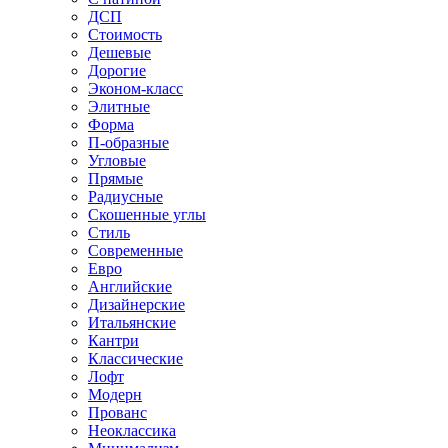
ДСП
Стоимость
Дешевые
Дорогие
Эконом-класс
Элитные
Форма
П-образные
Угловые
Прямые
Радиусные
Скошенные углы
Стиль
Современные
Евро
Английские
Дизайнерские
Итальянские
Кантри
Классические
Лофт
Модерн
Прованс
Неоклассика