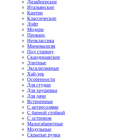
Дизайнерские
Итальянские
Кантри
Классические
Лофт
Модерн
Прованс
Неоклассика
Минимализм
Под старину
Скандинавские
Элитные
Эксклюзивные
Хай-тек
Особенности
Для студии
Для хрущевки
Для дачи
Встроенные
С антресолями
С барной стойкой
С островом
Малогабаритные
Модульные
Скрытые ручки