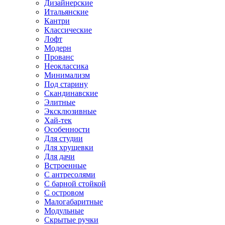
Дизайнерские
Итальянские
Кантри
Классические
Лофт
Модерн
Прованс
Неоклассика
Минимализм
Под старину
Скандинавские
Элитные
Эксклюзивные
Хай-тек
Особенности
Для студии
Для хрущевки
Для дачи
Встроенные
С антресолями
С барной стойкой
С островом
Малогабаритные
Модульные
Скрытые ручки