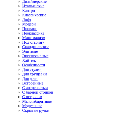
Дизайнерские
Итальянские
Кантри
Классические
Лофт
Модерн
Прованс
Неоклассика
Минимализм
Под старину
Скандинавские
Элитные
Эксклюзивные
Хай-тек
Особенности
Для студии
Для хрущевки
Для дачи
Встроенные
С антресолями
С барной стойкой
С островом
Малогабаритные
Модульные
Скрытые ручки