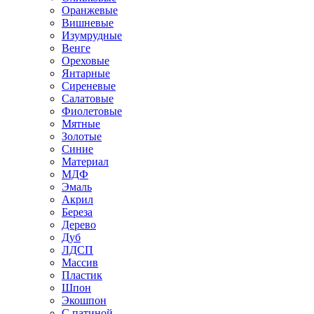
Оранжевые
Вишневые
Изумрудные
Венге
Ореховые
Янтарные
Сиреневые
Салатовые
Фиолетовые
Мятные
Золотые
Синие
Материал
МДФ
Эмаль
Акрил
Береза
Дерево
Дуб
ЛДСП
Массив
Пластик
Шпон
Экошпон
С патиной