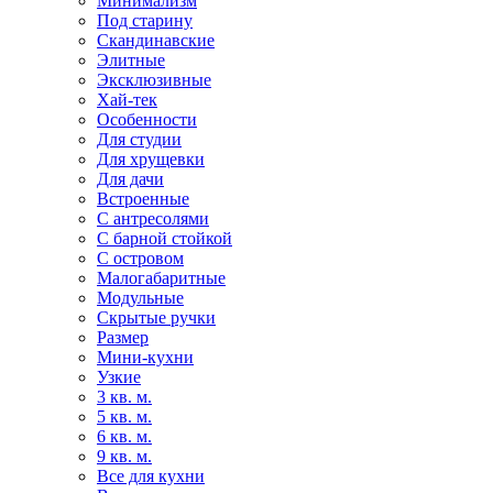
Минимализм
Под старину
Скандинавские
Элитные
Эксклюзивные
Хай-тек
Особенности
Для студии
Для хрущевки
Для дачи
Встроенные
С антресолями
С барной стойкой
С островом
Малогабаритные
Модульные
Скрытые ручки
Размер
Мини-кухни
Узкие
3 кв. м.
5 кв. м.
6 кв. м.
9 кв. м.
Все для кухни