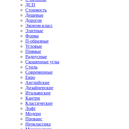
ДСП
Стоимость
Дешевые
Дорогие
Эконом-класс
Элитные
Форма
П-образные
Угловые
Прямые
Радиусные
Скошенные углы
Стиль
Современные
Евро
Английские
Дизайнерские
Итальянские
Кантри
Классические
Лофт
Модерн
Прованс
Неоклассика