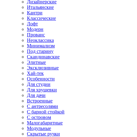
Дизайнерские
Итальянские
Кантри
Классические
Лофт
Модерн
Прованс
Неоклассика
Минимализм
Под старину
Скандинавские
Элитные
Эксклюзивные
Хай-тек
Особенности
Для студии
Для хрущевки
Для дачи
Встроенные
С антресолями
С барной стойкой
С островом
Малогабаритные
Модульные
Скрытые ручки