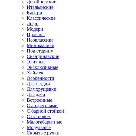
Дизайнерские
Итальянские
Кантри
Классические
Лофт
Модерн
Прованс
Неоклассика
Минимализм
Под старину
Скандинавские
Элитные
Эксклюзивные
Хай-тек
Особенности
Для студии
Для хрущевки
Для дачи
Встроенные
С антресолями
С барной стойкой
С островом
Малогабаритные
Модульные
Скрытые ручки