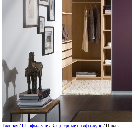
Главная
/
Шкафы-купе
/
3-х дверные шкафы-купе
/ Пикар