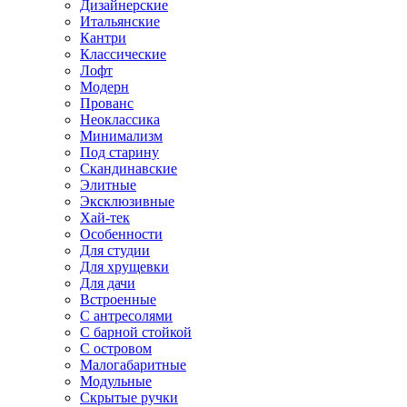
Дизайнерские
Итальянские
Кантри
Классические
Лофт
Модерн
Прованс
Неоклассика
Минимализм
Под старину
Скандинавские
Элитные
Эксклюзивные
Хай-тек
Особенности
Для студии
Для хрущевки
Для дачи
Встроенные
С антресолями
С барной стойкой
С островом
Малогабаритные
Модульные
Скрытые ручки