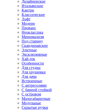
Дизайнерские
Итальянские
Кантри
Классические
Лофт
Модерн
Прованс
Неоклассика
Минимализм
Под старину
Скандинавские
Элитные
Эксклюзивные
Хай-тек
Особенности
Для студии
Для хрущевки
Для дачи
Встроенные
С антресолями
С барной стойкой
С островом
Малогабаритные
Модульные
Скрытые ручки