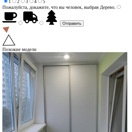
1
2
3
4
5
Пожалуйста, докажите, что вы человек, выбрав
Дерево
.
Похожие модели