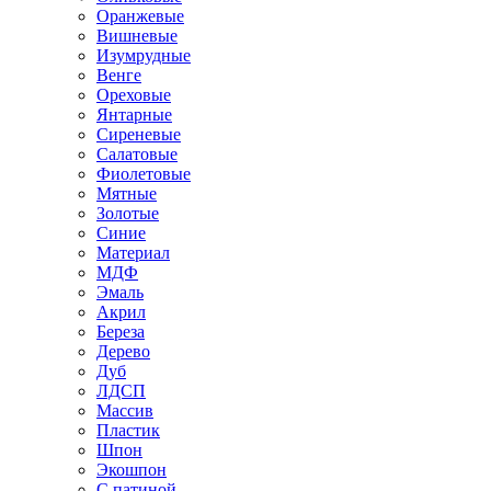
Оранжевые
Вишневые
Изумрудные
Венге
Ореховые
Янтарные
Сиреневые
Салатовые
Фиолетовые
Мятные
Золотые
Синие
Материал
МДФ
Эмаль
Акрил
Береза
Дерево
Дуб
ЛДСП
Массив
Пластик
Шпон
Экошпон
С патиной