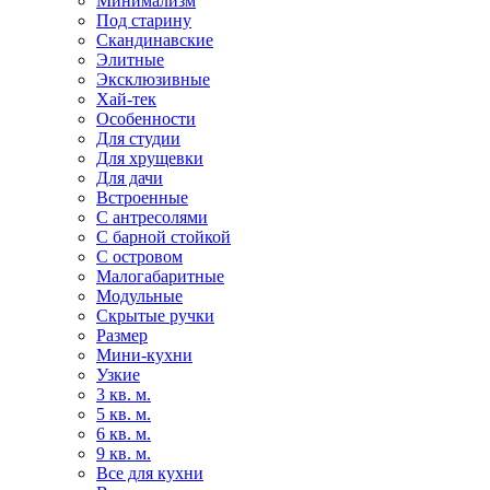
Минимализм
Под старину
Скандинавские
Элитные
Эксклюзивные
Хай-тек
Особенности
Для студии
Для хрущевки
Для дачи
Встроенные
С антресолями
С барной стойкой
С островом
Малогабаритные
Модульные
Скрытые ручки
Размер
Мини-кухни
Узкие
3 кв. м.
5 кв. м.
6 кв. м.
9 кв. м.
Все для кухни