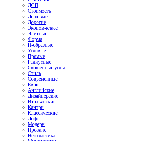
ДСП
Стоимость
Дешевые
Дорогие
Эконом-класс
Элитные
Форма
П-образные
Угловые
Прямые
Радиусные
Скошенные углы
Стиль
Современные
Евро
Английские
Дизайнерские
Итальянские
Кантри
Классические
Лофт
Модерн
Прованс
Неоклассика