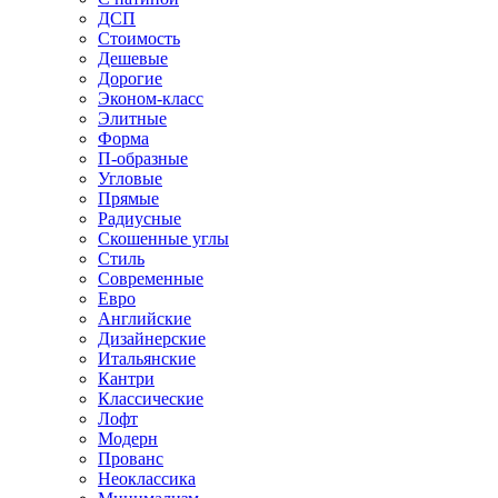
ДСП
Стоимость
Дешевые
Дорогие
Эконом-класс
Элитные
Форма
П-образные
Угловые
Прямые
Радиусные
Скошенные углы
Стиль
Современные
Евро
Английские
Дизайнерские
Итальянские
Кантри
Классические
Лофт
Модерн
Прованс
Неоклассика