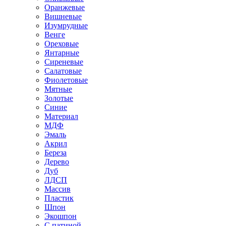
Оранжевые
Вишневые
Изумрудные
Венге
Ореховые
Янтарные
Сиреневые
Салатовые
Фиолетовые
Мятные
Золотые
Синие
Материал
МДФ
Эмаль
Акрил
Береза
Дерево
Дуб
ЛДСП
Массив
Пластик
Шпон
Экошпон
С патиной