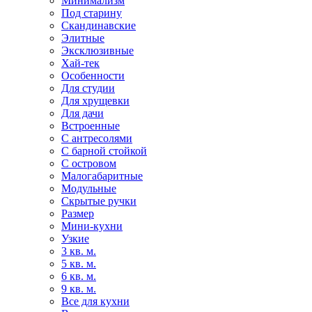
Минимализм
Под старину
Скандинавские
Элитные
Эксклюзивные
Хай-тек
Особенности
Для студии
Для хрущевки
Для дачи
Встроенные
С антресолями
С барной стойкой
С островом
Малогабаритные
Модульные
Скрытые ручки
Размер
Мини-кухни
Узкие
3 кв. м.
5 кв. м.
6 кв. м.
9 кв. м.
Все для кухни