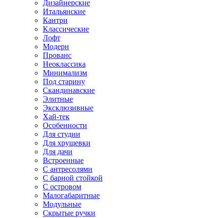
Дизайнерские
Итальянские
Кантри
Классические
Лофт
Модерн
Прованс
Неоклассика
Минимализм
Под старину
Скандинавские
Элитные
Эксклюзивные
Хай-тек
Особенности
Для студии
Для хрущевки
Для дачи
Встроенные
С антресолями
С барной стойкой
С островом
Малогабаритные
Модульные
Скрытые ручки