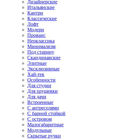
Дизайнерские
Итальянские
Кантри
Классические
Лофт
Модерн
Прованс
Неоклассика
Минимализм
Под старину
Скандинавские
Элитные
Эксклюзивные
Хай-тек
Особенности
Для студии
Для хрущевки
Для дачи
Встроенные
С антресолями
С барной стойкой
С островом
Малогабаритные
Модульные
Скрытые ручки