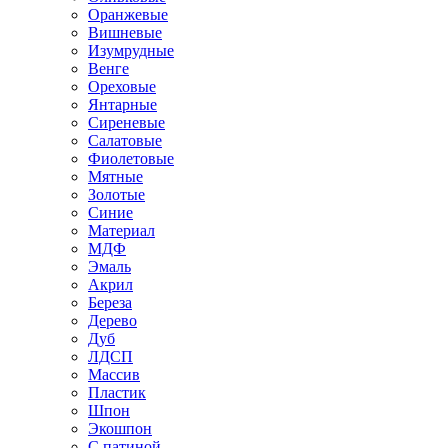
Оранжевые
Вишневые
Изумрудные
Венге
Ореховые
Янтарные
Сиреневые
Салатовые
Фиолетовые
Мятные
Золотые
Синие
Материал
МДФ
Эмаль
Акрил
Береза
Дерево
Дуб
ЛДСП
Массив
Пластик
Шпон
Экошпон
С патиной