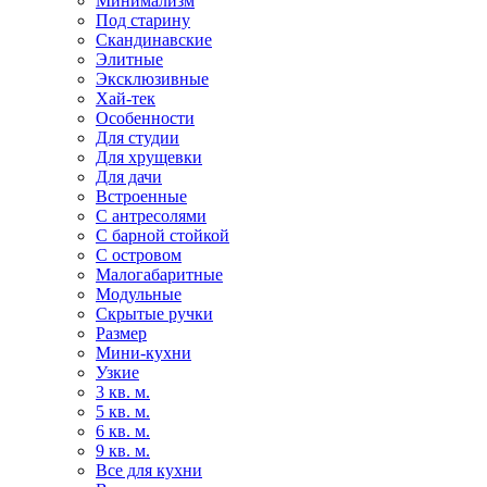
Минимализм
Под старину
Скандинавские
Элитные
Эксклюзивные
Хай-тек
Особенности
Для студии
Для хрущевки
Для дачи
Встроенные
С антресолями
С барной стойкой
С островом
Малогабаритные
Модульные
Скрытые ручки
Размер
Мини-кухни
Узкие
3 кв. м.
5 кв. м.
6 кв. м.
9 кв. м.
Все для кухни