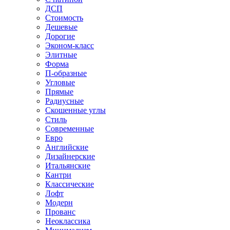
ДСП
Стоимость
Дешевые
Дорогие
Эконом-класс
Элитные
Форма
П-образные
Угловые
Прямые
Радиусные
Скошенные углы
Стиль
Современные
Евро
Английские
Дизайнерские
Итальянские
Кантри
Классические
Лофт
Модерн
Прованс
Неоклассика