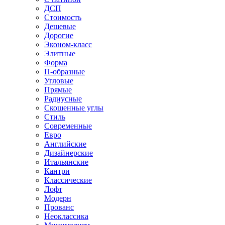
ДСП
Стоимость
Дешевые
Дорогие
Эконом-класс
Элитные
Форма
П-образные
Угловые
Прямые
Радиусные
Скошенные углы
Стиль
Современные
Евро
Английские
Дизайнерские
Итальянские
Кантри
Классические
Лофт
Модерн
Прованс
Неоклассика