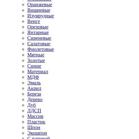
Оранжевые
Вишневые
Изумрудные
Венге
Ореховые
Янтарные
Сиреневые
Салатовые
Фиолетовые
Мятные
Золотые
Синие
Материал
МДФ
Эмаль
Акрил
Береза
Дерево
Дуб
ЛДСП
Массив
Пластик
Шпон
Экошпон
С патиной