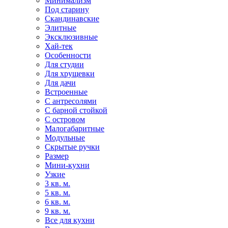
Минимализм
Под старину
Скандинавские
Элитные
Эксклюзивные
Хай-тек
Особенности
Для студии
Для хрущевки
Для дачи
Встроенные
С антресолями
С барной стойкой
С островом
Малогабаритные
Модульные
Скрытые ручки
Размер
Мини-кухни
Узкие
3 кв. м.
5 кв. м.
6 кв. м.
9 кв. м.
Все для кухни