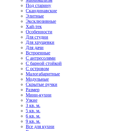
Минимализм
Под старину
Скандинавские
Элитные
Эксклюзивные
Хай-тек
Особенности
Для студии
Для хрущевки
Для дачи
Встроенные
С антресолями
С барной стойкой
С островом
Малогабаритные
Модульные
Скрытые ручки
Размер
Мини-кухни
Узкие
3 кв. м.
5 кв. м.
6 кв. м.
9 кв. м.
Все для кухни