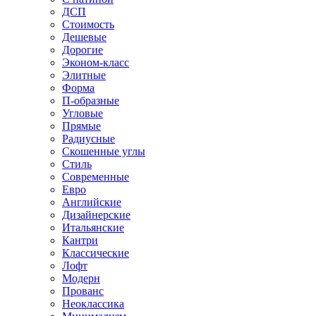
ДСП
Стоимость
Дешевые
Дорогие
Эконом-класс
Элитные
Форма
П-образные
Угловые
Прямые
Радиусные
Скошенные углы
Стиль
Современные
Евро
Английские
Дизайнерские
Итальянские
Кантри
Классические
Лофт
Модерн
Прованс
Неоклассика