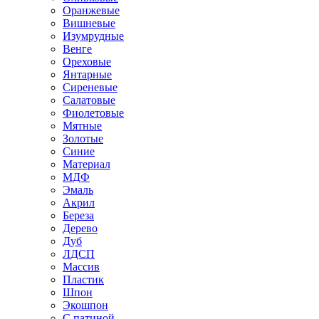
Оранжевые
Вишневые
Изумрудные
Венге
Ореховые
Янтарные
Сиреневые
Салатовые
Фиолетовые
Мятные
Золотые
Синие
Материал
МДФ
Эмаль
Акрил
Береза
Дерево
Дуб
ЛДСП
Массив
Пластик
Шпон
Экошпон
С патиной