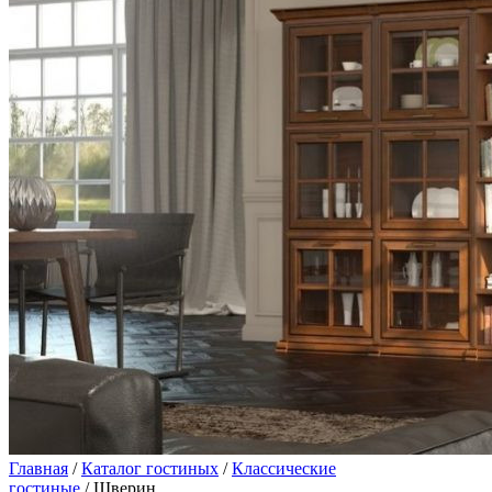
Главная
/
Каталог гостиных
/
Классические
гостиные
/ Шверин