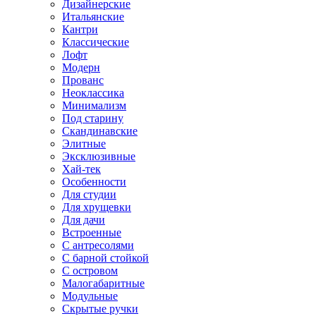
Дизайнерские
Итальянские
Кантри
Классические
Лофт
Модерн
Прованс
Неоклассика
Минимализм
Под старину
Скандинавские
Элитные
Эксклюзивные
Хай-тек
Особенности
Для студии
Для хрущевки
Для дачи
Встроенные
С антресолями
С барной стойкой
С островом
Малогабаритные
Модульные
Скрытые ручки