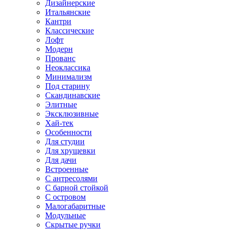
Дизайнерские
Итальянские
Кантри
Классические
Лофт
Модерн
Прованс
Неоклассика
Минимализм
Под старину
Скандинавские
Элитные
Эксклюзивные
Хай-тек
Особенности
Для студии
Для хрущевки
Для дачи
Встроенные
С антресолями
С барной стойкой
С островом
Малогабаритные
Модульные
Скрытые ручки