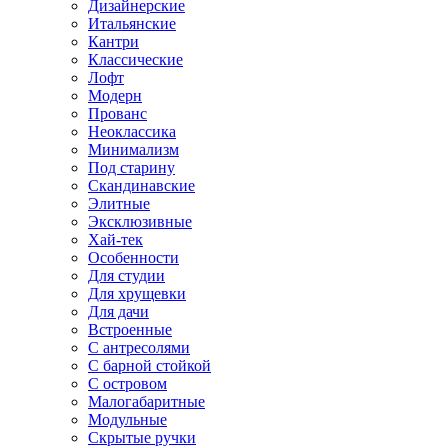
Дизайнерские
Итальянские
Кантри
Классические
Лофт
Модерн
Прованс
Неоклассика
Минимализм
Под старину
Скандинавские
Элитные
Эксклюзивные
Хай-тек
Особенности
Для студии
Для хрущевки
Для дачи
Встроенные
С антресолями
С барной стойкой
С островом
Малогабаритные
Модульные
Скрытые ручки