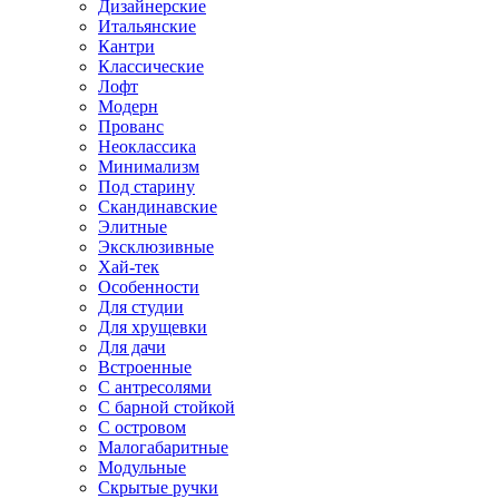
Дизайнерские
Итальянские
Кантри
Классические
Лофт
Модерн
Прованс
Неоклассика
Минимализм
Под старину
Скандинавские
Элитные
Эксклюзивные
Хай-тек
Особенности
Для студии
Для хрущевки
Для дачи
Встроенные
С антресолями
С барной стойкой
С островом
Малогабаритные
Модульные
Скрытые ручки