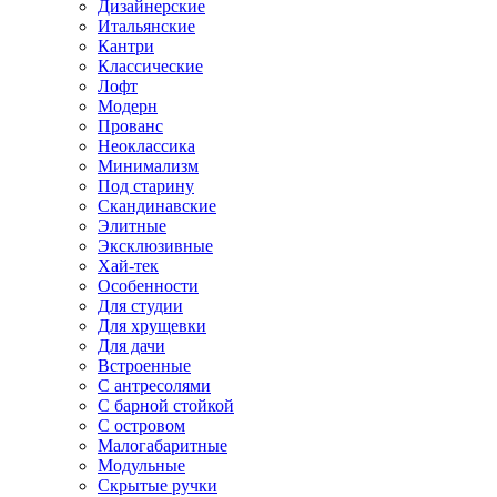
Дизайнерские
Итальянские
Кантри
Классические
Лофт
Модерн
Прованс
Неоклассика
Минимализм
Под старину
Скандинавские
Элитные
Эксклюзивные
Хай-тек
Особенности
Для студии
Для хрущевки
Для дачи
Встроенные
С антресолями
С барной стойкой
С островом
Малогабаритные
Модульные
Скрытые ручки