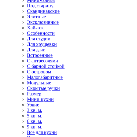
Минимализм
Под старину
Скандинавские
Элитные
Эксклюзивные
Хай-тек
Особенности
Для студии
Для хрущевки
Для дачи
Встроенные
С антресолями
С барной стойкой
С островом
Малогабаритные
Модульные
Скрытые ручки
Размер
Мини-кухни
Узкие
3 кв. м.
5 кв. м.
6 кв. м.
9 кв. м.
Все для кухни