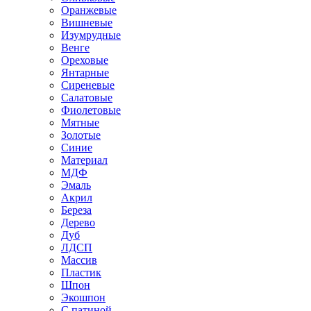
Оранжевые
Вишневые
Изумрудные
Венге
Ореховые
Янтарные
Сиреневые
Салатовые
Фиолетовые
Мятные
Золотые
Синие
Материал
МДФ
Эмаль
Акрил
Береза
Дерево
Дуб
ЛДСП
Массив
Пластик
Шпон
Экошпон
С патиной