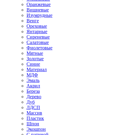
Оранжевые
Вишневые
Изумрудные
Венге
Ореховые
Янтарные
Сиреневые
Салатовые
Фиолетовые
Мятные
Золотые
Синие
Материал
МДФ
Эмаль
Акрил
Береза
Дерево
Дуб
ЛДСП
Массив
Пластик
Шпон
Экошпон
С патиной