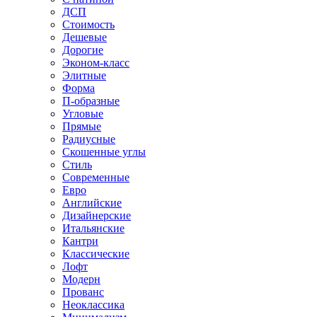
ДСП
Стоимость
Дешевые
Дорогие
Эконом-класс
Элитные
Форма
П-образные
Угловые
Прямые
Радиусные
Скошенные углы
Стиль
Современные
Евро
Английские
Дизайнерские
Итальянские
Кантри
Классические
Лофт
Модерн
Прованс
Неоклассика