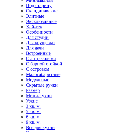
Минимализм
Под старину
Скандинавские
Элитные
Эксклюзивные
Хай-тек
Особенности
Для студии
Для хрущевки
Для дачи
Встроенные
С антресолями
С барной стойкой
С островом
Малогабаритные
Модульные
Скрытые ручки
Размер
Мини-кухни
Узкие
3 кв. м.
5 кв. м.
6 кв. м.
9 кв. м.
Все для кухни