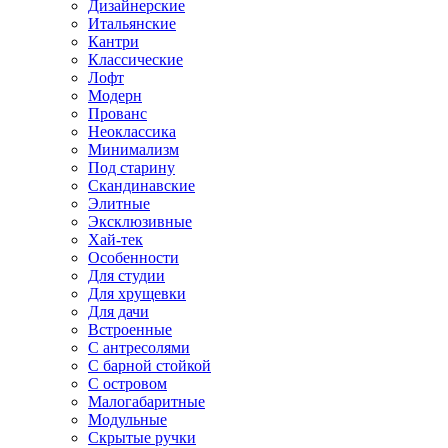
Дизайнерские
Итальянские
Кантри
Классические
Лофт
Модерн
Прованс
Неоклассика
Минимализм
Под старину
Скандинавские
Элитные
Эксклюзивные
Хай-тек
Особенности
Для студии
Для хрущевки
Для дачи
Встроенные
С антресолями
С барной стойкой
С островом
Малогабаритные
Модульные
Скрытые ручки