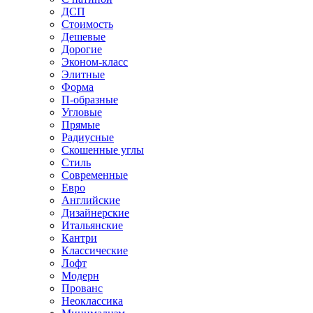
ДСП
Стоимость
Дешевые
Дорогие
Эконом-класс
Элитные
Форма
П-образные
Угловые
Прямые
Радиусные
Скошенные углы
Стиль
Современные
Евро
Английские
Дизайнерские
Итальянские
Кантри
Классические
Лофт
Модерн
Прованс
Неоклассика