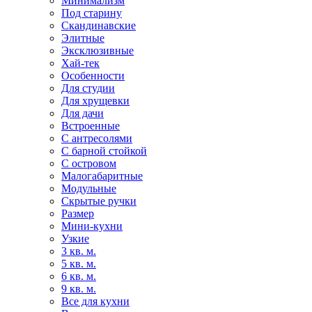
Минимализм
Под старину
Скандинавские
Элитные
Эксклюзивные
Хай-тек
Особенности
Для студии
Для хрущевки
Для дачи
Встроенные
С антресолями
С барной стойкой
С островом
Малогабаритные
Модульные
Скрытые ручки
Размер
Мини-кухни
Узкие
3 кв. м.
5 кв. м.
6 кв. м.
9 кв. м.
Все для кухни