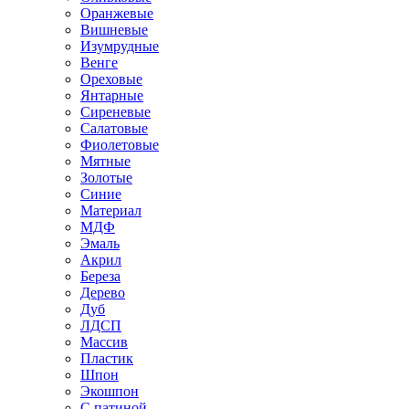
Оранжевые
Вишневые
Изумрудные
Венге
Ореховые
Янтарные
Сиреневые
Салатовые
Фиолетовые
Мятные
Золотые
Синие
Материал
МДФ
Эмаль
Акрил
Береза
Дерево
Дуб
ЛДСП
Массив
Пластик
Шпон
Экошпон
С патиной