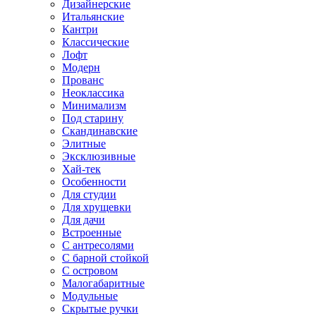
Дизайнерские
Итальянские
Кантри
Классические
Лофт
Модерн
Прованс
Неоклассика
Минимализм
Под старину
Скандинавские
Элитные
Эксклюзивные
Хай-тек
Особенности
Для студии
Для хрущевки
Для дачи
Встроенные
С антресолями
С барной стойкой
С островом
Малогабаритные
Модульные
Скрытые ручки