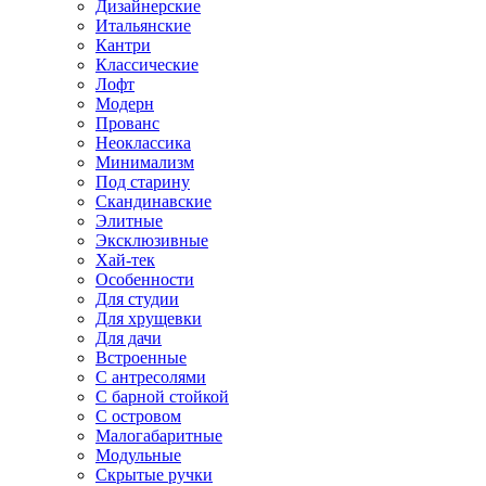
Дизайнерские
Итальянские
Кантри
Классические
Лофт
Модерн
Прованс
Неоклассика
Минимализм
Под старину
Скандинавские
Элитные
Эксклюзивные
Хай-тек
Особенности
Для студии
Для хрущевки
Для дачи
Встроенные
С антресолями
С барной стойкой
С островом
Малогабаритные
Модульные
Скрытые ручки