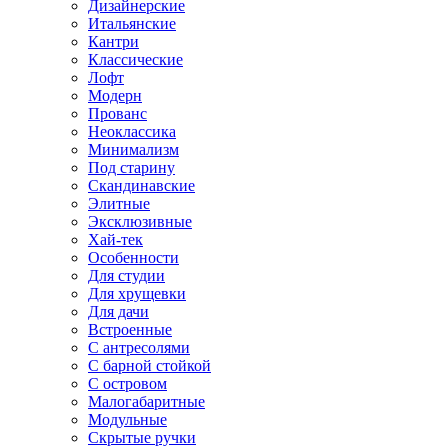
Дизайнерские
Итальянские
Кантри
Классические
Лофт
Модерн
Прованс
Неоклассика
Минимализм
Под старину
Скандинавские
Элитные
Эксклюзивные
Хай-тек
Особенности
Для студии
Для хрущевки
Для дачи
Встроенные
С антресолями
С барной стойкой
С островом
Малогабаритные
Модульные
Скрытые ручки