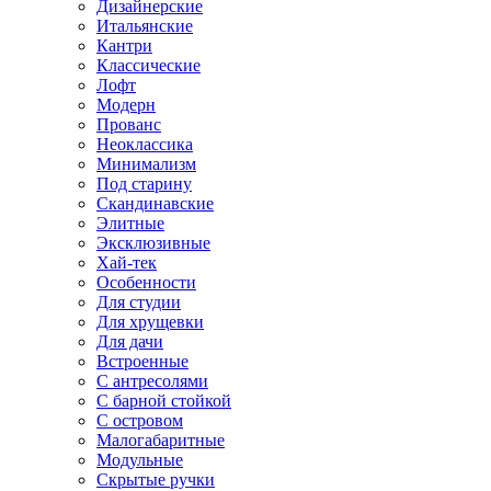
Дизайнерские
Итальянские
Кантри
Классические
Лофт
Модерн
Прованс
Неоклассика
Минимализм
Под старину
Скандинавские
Элитные
Эксклюзивные
Хай-тек
Особенности
Для студии
Для хрущевки
Для дачи
Встроенные
С антресолями
С барной стойкой
С островом
Малогабаритные
Модульные
Скрытые ручки