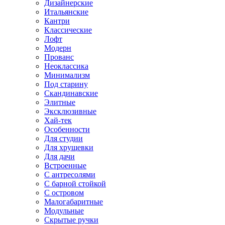
Дизайнерские
Итальянские
Кантри
Классические
Лофт
Модерн
Прованс
Неоклассика
Минимализм
Под старину
Скандинавские
Элитные
Эксклюзивные
Хай-тек
Особенности
Для студии
Для хрущевки
Для дачи
Встроенные
С антресолями
С барной стойкой
С островом
Малогабаритные
Модульные
Скрытые ручки