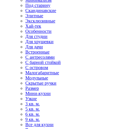
Минимализм
Под старину
Скандинавские
Элитные
Эксклюзивные
Хай-тек
Особенности
Для студии
Для хрущевки
Для дачи
Встроенные
С антресолями
С барной стойкой
С островом
Малогабаритные
Модульные
Скрытые ручки
Размер
Мини-кухни
Узкие
3 кв. м.
5 кв. м.
6 кв. м.
9 кв. м.
Все для кухни