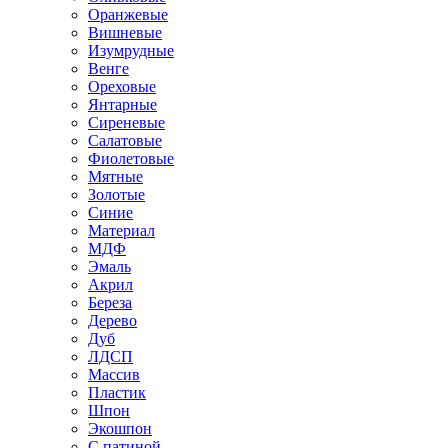
Оранжевые
Вишневые
Изумрудные
Венге
Ореховые
Янтарные
Сиреневые
Салатовые
Фиолетовые
Мятные
Золотые
Синие
Материал
МДФ
Эмаль
Акрил
Береза
Дерево
Дуб
ЛДСП
Массив
Пластик
Шпон
Экошпон
С патиной