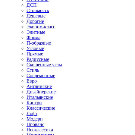
ДСП
Стоимость
Дешевые
Дорогие
Эконом-класс
Элитные
Форма
П-образные
Угловые
Прямые
Радиусные
Скошенные углы
Стиль
Современные
Евро
Английские
Дизайнерские
Итальянские
Кантри
Классические
Лофт
Модерн
Прованс
Неоклассика