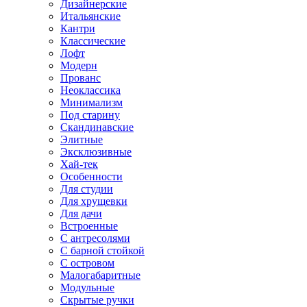
Дизайнерские
Итальянские
Кантри
Классические
Лофт
Модерн
Прованс
Неоклассика
Минимализм
Под старину
Скандинавские
Элитные
Эксклюзивные
Хай-тек
Особенности
Для студии
Для хрущевки
Для дачи
Встроенные
С антресолями
С барной стойкой
С островом
Малогабаритные
Модульные
Скрытые ручки