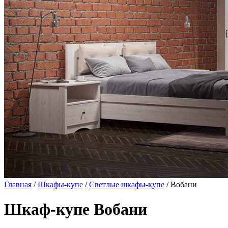
Главная
/
Шкафы-купе
/
Светлые шкафы-купе
/ Вобани
Шкаф-купе Вобани