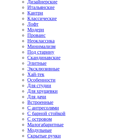
Дизайнерские
Итальянские
Кантри
Классические
Лофт
Модерн
Прованс
Неоклассика
Минимализм
Под старину
Скандинавские
Элитные
Эксклюзивные
Хай-тек
Особенности
Для студии
Для хрущевки
Для дачи
Встроенные
С антресолями
С барной стойкой
С островом
Малогабаритные
Модульные
Скрытые ручки