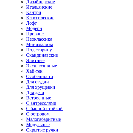
Дизайнерские
Итальянские
Кантри
Классические
Лофт
Модерн
Прованс
Неоклассика
Минимализм
Под старину
Скандинавские
Элитные
Эксклюзивные
Хай-тек
Особенности
Для студии
Для хрущевки
Для дачи
Встроенные
С антресолями
С барной стойкой
С островом
Малогабаритные
Модульные
Скрытые ручки