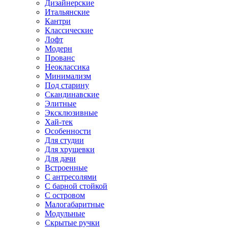
Дизайнерские
Итальянские
Кантри
Классические
Лофт
Модерн
Прованс
Неоклассика
Минимализм
Под старину
Скандинавские
Элитные
Эксклюзивные
Хай-тек
Особенности
Для студии
Для хрущевки
Для дачи
Встроенные
С антресолями
С барной стойкой
С островом
Малогабаритные
Модульные
Скрытые ручки