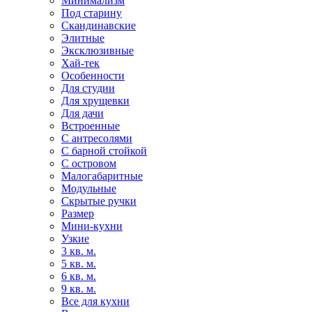
Минимализм
Под старину
Скандинавские
Элитные
Эксклюзивные
Хай-тек
Особенности
Для студии
Для хрущевки
Для дачи
Встроенные
С антресолями
С барной стойкой
С островом
Малогабаритные
Модульные
Скрытые ручки
Размер
Мини-кухни
Узкие
3 кв. м.
5 кв. м.
6 кв. м.
9 кв. м.
Все для кухни