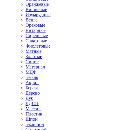
Оранжевые
Вишневые
Изумрудные
Венге
Ореховые
Янтарные
Сиреневые
Салатовые
Фиолетовые
Мятные
Золотые
Синие
Материал
МДФ
Эмаль
Акрил
Береза
Дерево
Дуб
ЛДСП
Массив
Пластик
Шпон
Экошпон
С патиной