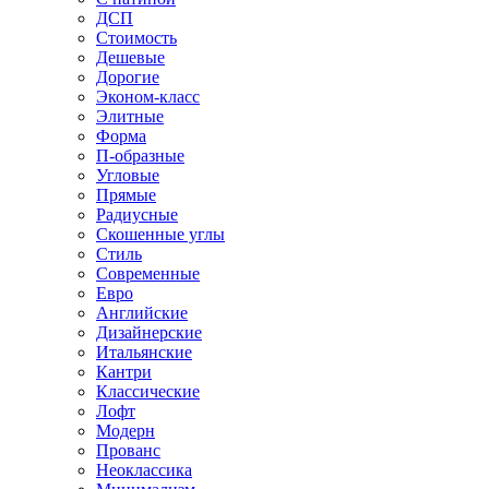
ДСП
Стоимость
Дешевые
Дорогие
Эконом-класс
Элитные
Форма
П-образные
Угловые
Прямые
Радиусные
Скошенные углы
Стиль
Современные
Евро
Английские
Дизайнерские
Итальянские
Кантри
Классические
Лофт
Модерн
Прованс
Неоклассика