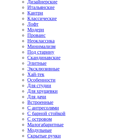
Дизайнерские
Итальянские
Кантри
Классические
Лофт
Модерн
Прованс
Неоклассика
Минимализм
Под старину
Скандинавские
Элитные
Эксклюзивные
Хай-тек
Особенности
Для студии
Для хрущевки
Для дачи
Встроенные
С антресолями
С барной стойкой
С островом
Малогабаритные
Модульные
Скрытые ручки