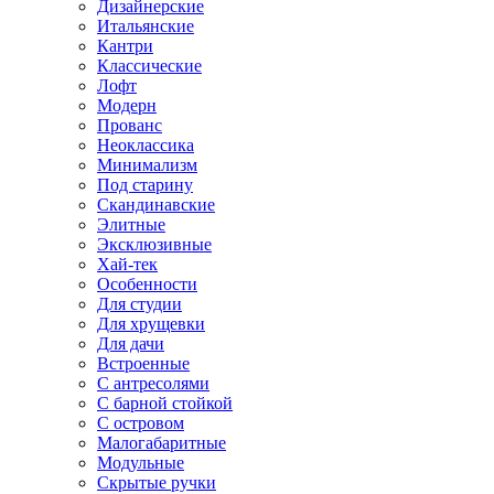
Дизайнерские
Итальянские
Кантри
Классические
Лофт
Модерн
Прованс
Неоклассика
Минимализм
Под старину
Скандинавские
Элитные
Эксклюзивные
Хай-тек
Особенности
Для студии
Для хрущевки
Для дачи
Встроенные
С антресолями
С барной стойкой
С островом
Малогабаритные
Модульные
Скрытые ручки