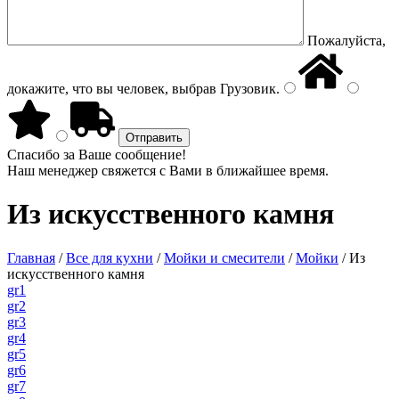
Пожалуйста,
докажите, что вы человек, выбрав
Грузовик
.
Спасибо за Ваше сообщение!
Наш менеджер свяжется с Вами в ближайшее время.
Из искусственного камня
Главная
/
Все для кухни
/
Мойки и смесители
/
Мойки
/
Из
искусственного камня
gr1
gr2
gr3
gr4
gr5
gr6
gr7